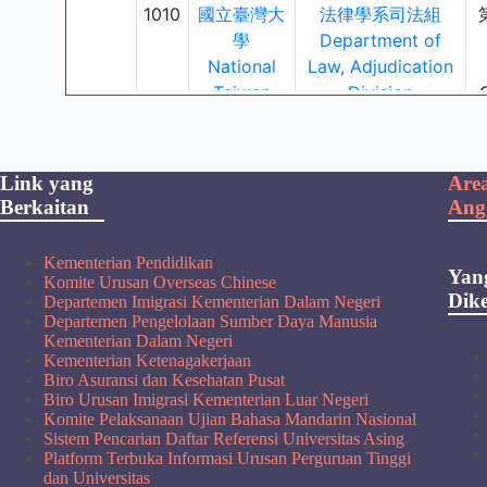
Link yang
Are
Berkaitan
Ang
Kementerian Pendidikan
Yan
Komite Urusan Overseas Chinese
Dike
Departemen Imigrasi Kementerian Dalam Negeri
Departemen Pengelolaan Sumber Daya Manusia
Kementerian Dalam Negeri
Kementerian Ketenagakerjaan
Biro Asuransi dan Kesehatan Pusat
Biro Urusan Imigrasi Kementerian Luar Negeri
Komite Pelaksanaan Ujian Bahasa Mandarin Nasional
Sistem Pencarian Daftar Referensi Universitas Asing
Platform Terbuka Informasi Urusan Perguruan Tinggi
dan Universitas