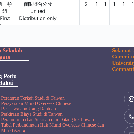
a Sekolah
Selamat d
Committe
gota
Universi
Compatri
g Perlu
tahui
Peraturan Terkait Studi di Taiwan
Persyaratan Murid Overseas Chinese
Beasiswa dan Uang Bantuan
Perkiraan Biaya Studi di Taiwan
Peraturan Terkait Sekolah dan Datang ke Taiwan
Tabel Perbandingan Hak Murid Overseas Chinese dan
Murid Asing