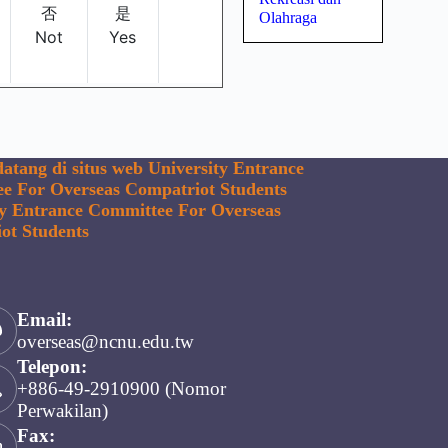
Olahraga
atang di situs web University Entrance
e For Overseas Compatriot Students
ty Entrance Committee For Overseas
ot Students
Email:
overseas@ncnu.edu.tw
Telepon:
+886-49-2910900 (Nomor
Perwakilan)
Fax: