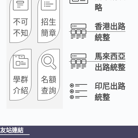
略
不可
招生
香港出路
不知
簡章
統整
馬來西亞
出路統整
學群
名額
印尼出路
介紹
查詢
統整
友站連結