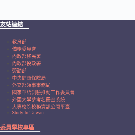
與
理
與
史
與
與
訊
程
衛
科
資
語
育
政
理
經
傳
術
運
化
環
哲
心
設
生
學
源
播
動
境
理
計
友站連結
教育部
僑務委員會
內政部移民署
內政部役政署
勞動部
中央健康保險局
外交部領事事務局
國家華語測驗推動工作委員會
外國大學參考名冊查系統
大專校院校務資訊公開平臺
Study In Taiwan
委員學校專區