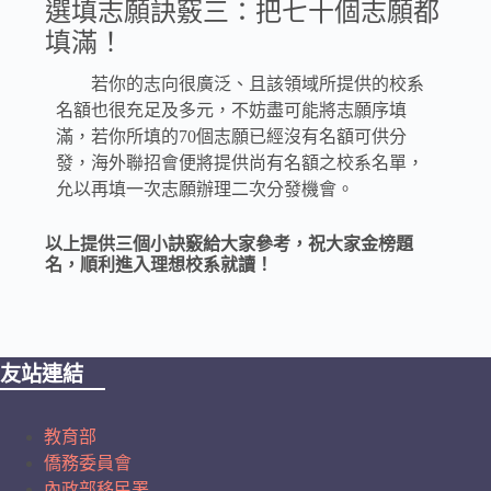
選填志願訣竅三：把七十個志願都
填滿！
若你的志向很廣泛、且該領域所提供的校系
名額也很充足及多元，不妨盡可能將志願序填
滿，若你所填的70個志願已經沒有名額可供分
發，海外聯招會便將提供尚有名額之校系名單，
允以再填一次志願辦理二次分發機會。
以上提供三個小訣竅給大家參考，祝大家金榜題
名，順利進入理想校系就讀！
友站連結
教育部
僑務委員會
內政部移民署