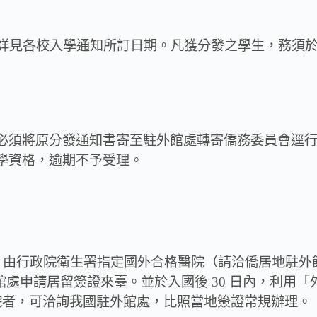
學，詳見各校入學通知所訂日期。凡獲分發之學生，務須
必須將原分發通知書寄至駐外館處轉寄僑務委員會逕
學資格，逾期不予受理。
內，由行政院衛生署指定國外合格醫院（請洽僑居地駐
館處申請居留簽證來臺。並於入國後 30 日內，利用
院者，可洽詢我國駐外館處，比照當地簽證常規辦理。