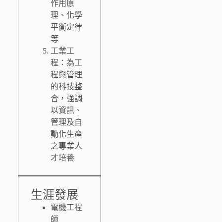
作用原
理、化學
平衡定律
等
工業工
程：為工
程與管理
的科技整
合，強調
以資訊、
管理及自
動化生產
之專業人
才培養
生涯發展
電機工程
師