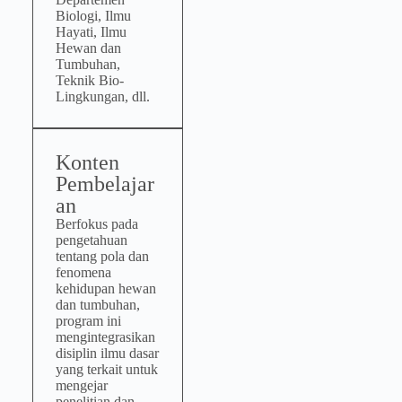
Biologi, Ilmu
Hayati, Ilmu
Hewan dan
Tumbuhan,
Teknik Bio-
Lingkungan, dll.
Konten
Pembelajar
an
Berfokus pada
pengetahuan
tentang pola dan
fenomena
kehidupan hewan
dan tumbuhan,
program ini
mengintegrasikan
disiplin ilmu dasar
yang terkait untuk
mengejar
penelitian dan