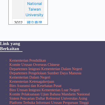
Link yang
Berkaitan
Kementerian Pendidikan
Komite Urusan Overseas Chinese
Departemen Imigrasi Kementerian Dalam Negeri
Departemen Pengelolaan Sumber Daya Manusia
Kementerian Dalam Negeri
Kementerian Ketenagakerjaan
Biro Asuransi dan Kesehatan Pusat
Biro Urusan Imigrasi Kementerian Luar Negeri
Komite Pelaksanaan Ujian Bahasa Mandarin Nasional
Sistem Pencarian Daftar Referensi Universitas Asing
Platform Terbuka Informasi Urusan Perguruan Tinggi