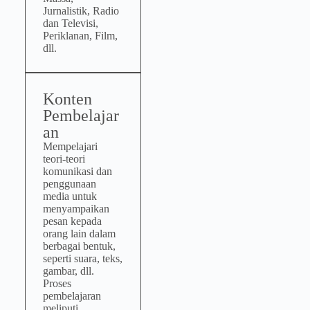
Jurnalistik, Radio
dan Televisi,
Periklanan, Film,
dll.
Konten
Pembelajar
an
Mempelajari
teori-teori
komunikasi dan
penggunaan
media untuk
menyampaikan
pesan kepada
orang lain dalam
berbagai bentuk,
seperti suara, teks,
gambar, dll.
Proses
pembelajaran
meliputi