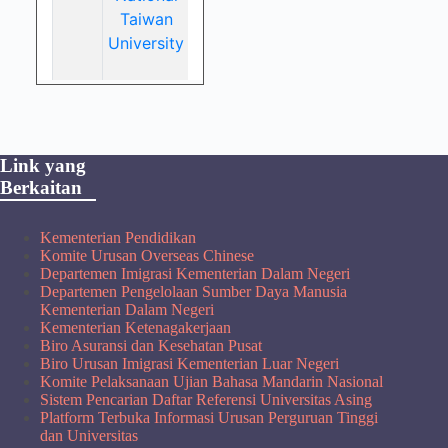
Link yang
Berkaitan
Kementerian Pendidikan
Komite Urusan Overseas Chinese
Departemen Imigrasi Kementerian Dalam Negeri
Departemen Pengelolaan Sumber Daya Manusia
Kementerian Dalam Negeri
Kementerian Ketenagakerjaan
Biro Asuransi dan Kesehatan Pusat
Biro Urusan Imigrasi Kementerian Luar Negeri
Komite Pelaksanaan Ujian Bahasa Mandarin Nasional
Sistem Pencarian Daftar Referensi Universitas Asing
Platform Terbuka Informasi Urusan Perguruan Tinggi
dan Universitas