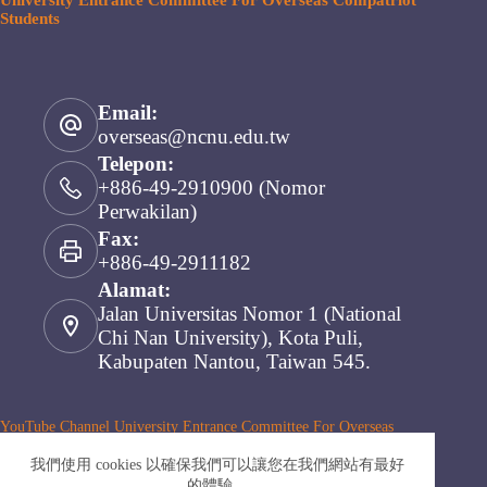
University Entrance Committee For Overseas Compatriot
Students
Email:
overseas@ncnu.edu.tw
Telepon:
+886-49-2910900 (Nomor
Perwakilan)
Fax:
+886-49-2911182
Alamat:
Jalan Universitas Nomor 1 (National
Chi Nan University), Kota Puli,
Kabupaten Nantou, Taiwan 545.
YouTube Channel University Entrance Committee For Overseas
Compatriot Students
我們使用 cookies 以確保我們可以讓您在我們網站有最好
的體驗。