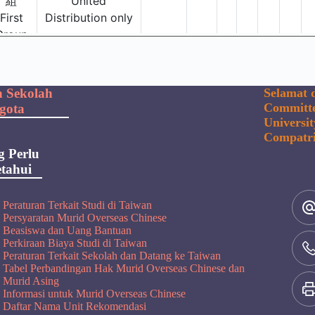
a Sekolah
Selamat d
Committe
gota
Universi
Compatri
g Perlu
tahui
Peraturan Terkait Studi di Taiwan
Persyaratan Murid Overseas Chinese
Beasiswa dan Uang Bantuan
Perkiraan Biaya Studi di Taiwan
Peraturan Terkait Sekolah dan Datang ke Taiwan
Tabel Perbandingan Hak Murid Overseas Chinese dan
Murid Asing
Informasi untuk Murid Overseas Chinese
Daftar Nama Unit Rekomendasi