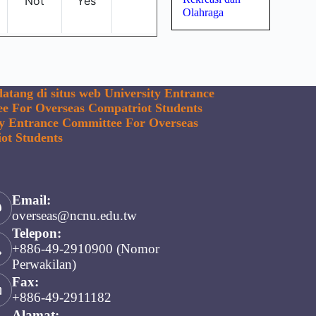
Olahraga
atang di situs web University Entrance
e For Overseas Compatriot Students
ty Entrance Committee For Overseas
ot Students
Email:
overseas@ncnu.edu.tw
Telepon:
+886-49-2910900 (Nomor
Perwakilan)
Fax:
+886-49-2911182
Alamat: