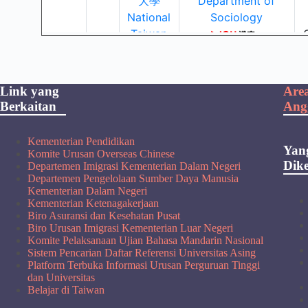
Link yang
Are
Berkaitan
Ang
Kementerian Pendidikan
Yan
Komite Urusan Overseas Chinese
Dike
Departemen Imigrasi Kementerian Dalam Negeri
Departemen Pengelolaan Sumber Daya Manusia
Kementerian Dalam Negeri
Kementerian Ketenagakerjaan
Biro Asuransi dan Kesehatan Pusat
Biro Urusan Imigrasi Kementerian Luar Negeri
Komite Pelaksanaan Ujian Bahasa Mandarin Nasional
Sistem Pencarian Daftar Referensi Universitas Asing
Platform Terbuka Informasi Urusan Perguruan Tinggi
dan Universitas
Belajar di Taiwan