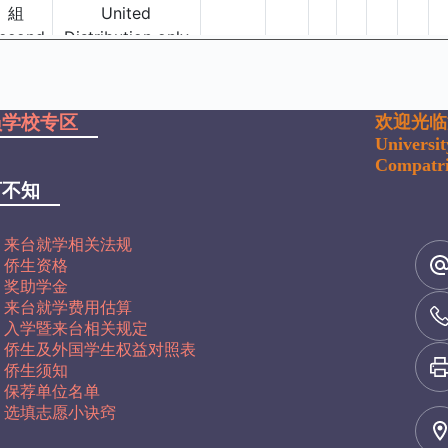
员学校专区
欢迎光临
Universi
Compatri
可不知
来台就学相关法规
侨生资格
奖助学金
来台就学费用估算
入学暨来台相关规定
侨生及外国学生权益对照表
侨生须知
保荐单位名单
选填志愿小诀窍