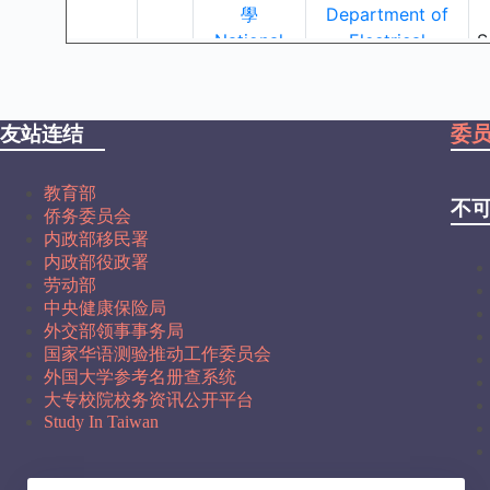
友站连结
委
教育部
不
侨务委员会
内政部移民署
内政部役政署
劳动部
中央健康保险局
外交部领事事务局
国家华语测验推动工作委员会
外国大学参考名册查系统
大专校院校务资讯公开平台
Study In Taiwan