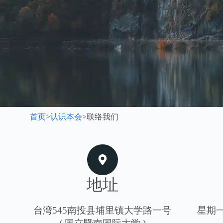
首页
>
认识本会
>
联络我们
地址
台湾545南投县埔里镇大学路一号
星期一