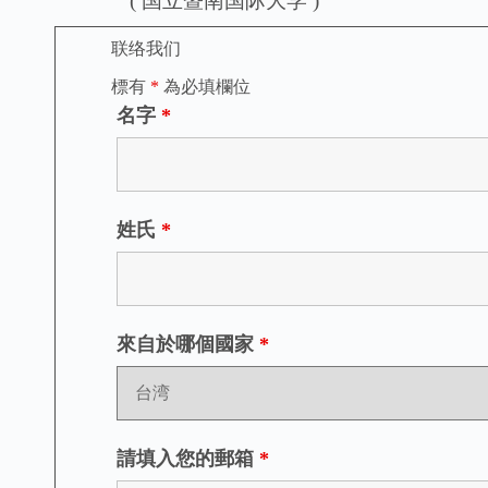
( 国立暨南国际大学 )
联络我们
標有
*
為必填欄位
名字
*
姓氏
*
來自於哪個國家
*
請填入您的郵箱
*