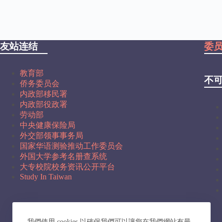
友站连结
委
教育部
不
侨务委员会
内政部移民署
内政部役政署
劳动部
中央健康保险局
外交部领事事务局
国家华语测验推动工作委员会
外国大学参考名册查系统
大专校院校务资讯公开平台
Study In Taiwan
我們使用 cookies 以確保我們可以讓您在我們網站有最