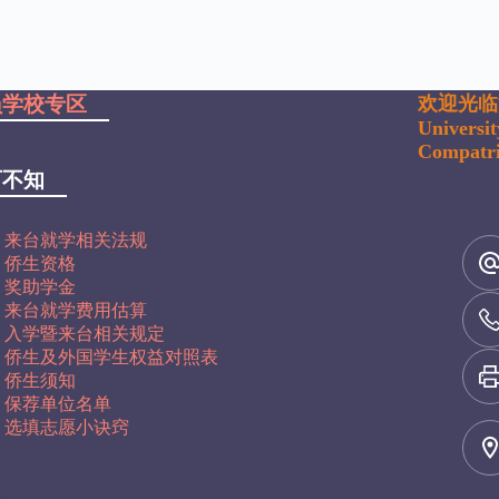
员学校专区
欢迎光临
Universi
Compatri
可不知
来台就学相关法规
侨生资格
奖助学金
来台就学费用估算
入学暨来台相关规定
侨生及外国学生权益对照表
侨生须知
保荐单位名单
选填志愿小诀窍