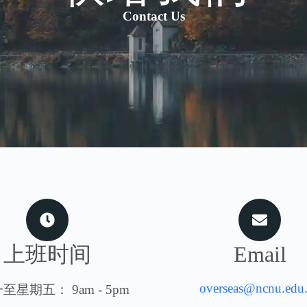
Contact Us
上班时间
Email
overseas@ncnu.edu
至星期五： 9am - 5pm