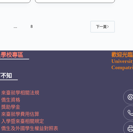
4
...
8
下一頁
員學校專區
歡迎光臨
Universi
Compatri
可不知
來臺就學相關法規
僑生資格
獎助學金
來臺就學費用估算
入學暨來臺相關規定
僑生及外國學生權益對照表