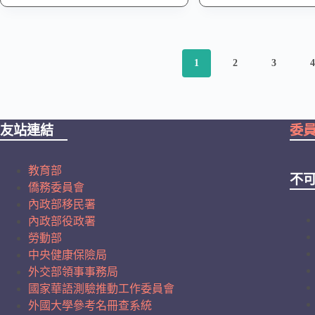
1
2
3
友站連結
委
教育部
不
僑務委員會
內政部移民署
內政部役政署
勞動部
中央健康保險局
外交部領事事務局
國家華語測驗推動工作委員會
外國大學參考名冊查系統