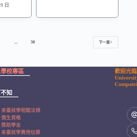
29 日
4
...
30
下一頁
員學校專區
歡迎光臨
Universi
Compatri
可不知
來臺就學相關法規
僑生資格
獎助學金
來臺就學費用估算