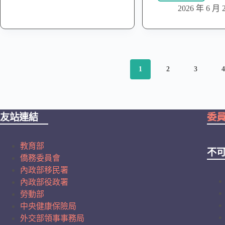
2026 年 6 月 
1
2
3
友站連結
委
教育部
不
僑務委員會
內政部移民署
內政部役政署
勞動部
中央健康保險局
外交部領事事務局