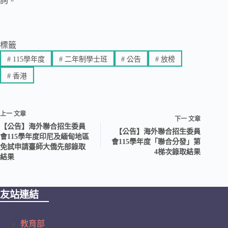
詢。
標籤
#
115學年度
#
二年制學士班
#
公告
#
放榜
#
香港
上一
文章
下一
文章
【公告】海外聯合招生委員
【公告】海外聯合招生委員
會115學年度印尼及緬甸地區
會115學年度「聯合分發」第
免試申請臺師大僑先部錄取
4梯次錄取結果
結果
友站連結
教育部