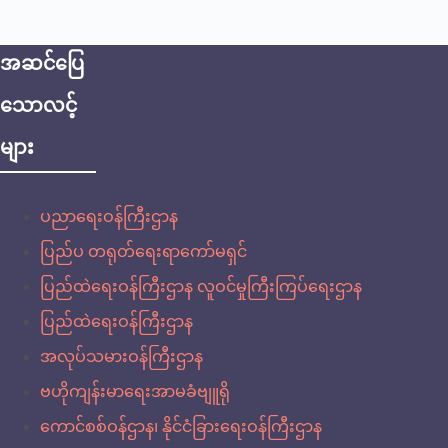
အဆင်ပြေ
သောလင့်
များ
ပညာရေးဝန်ကြီးဌာန
ပြည်ပ တရုတ်ရေးရာကော်မရှင်
ပြည်ထဲရေးဝန်ကြီးဌာန လူဝင်မှုကြီးကြပ်ရေးဌာန
ပြည်ထဲရေးဝန်ကြီးဌာန
အလုပ်သမားဝန်ကြီးဌာန
ဗဟိုကျန်းမာရေးအာမခံဗျူရို
ကောင်စစ်ဝန်ဌာန၊ နိုင်ငံခြားရေးဝန်ကြီးဌာန