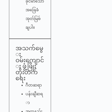
ခိုင်မာသော
အခြေခံ
အုတ်မြစ်
ချပါ။
အသက်မွေ
း
ဝမ်းကျောင်
း ဖွံ့ဖြိုး
တိုးတက်
ရေး
ဂီတဆရာ
ပန်းချီဆရ
ာ
အကနည်း