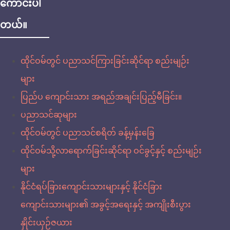
ကောင်းပါ
တယ်။
ထိုင်ဝမ်တွင် ပညာသင်ကြားခြင်းဆိုင်ရာ စည်းမျဉ်း
များ
ပြည်ပ ကျောင်းသား အရည်အချင်းပြည့်မီခြင်း။
ပညာသင်ဆုများ
ထိုင်ဝမ်တွင် ပညာသင်စရိတ် ခန့်မှန်းခြေ
ထိုင်ဝမ်သို့လာရောက်ခြင်းဆိုင်ရာ ဝင်ခွင့်နှင့် စည်းမျဉ်း
များ
နိုင်ငံရပ်ခြားကျောင်းသားများနှင့် နိုင်ငံခြား
ကျောင်းသားများ၏ အခွင့်အရေးနှင့် အကျိုးစီးပွား
နှိုင်းယှဉ်ဇယား