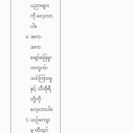
ပညာများ
ကို လေ့လာ
ပါ။
အက-
အက
ဖျော်ဖြေမှု၊
ကကွက်၊
သင်ကြားမှု
နှင့် သီအိုရီ
တို့ကို
လေ့လာပါ။
ယဉ်ကျေး
မှု တီထွင်