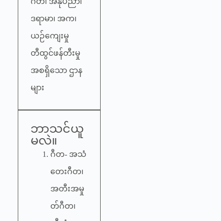
ဂီတ၊ အနုပညာ၊
ဒရာမာ၊ အက၊
ယဉ်ကျေးမှု
တီထွင်ဖန်တီးမှု
အစရှိသော ဌာန
များ
ဘာသင်ယူ
မလဲ။
ဂီတ- အသံ
တေးဂီတ၊
အတီးအမှု
တ်ဂီတ၊