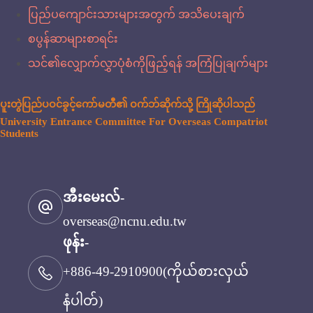
ပြည်ပကျောင်းသားများအတွက် အသိပေးချက်
စပွန်ဆာများစာရင်း
သင်၏လျှောက်လွှာပုံစံကိုဖြည့်ရန် အကြံပြုချက်များ
ပူးတွဲပြည်ပဝင်ခွင့်ကော်မတီ၏ ဝက်ဘ်ဆိုက်သို့ ကြိုဆိုပါသည်
University Entrance Committee For Overseas Compatriot
Students
အီးမေးလ်-
overseas@ncnu.edu.tw
ဖုန်း-
+886-49-2910900(ကိုယ်စားလှယ်
နံပါတ်)