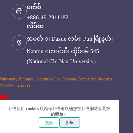
ဖက်စ်-
+886-49-2911182
လိပ်စာ-
အမှတ် ၁၊ Daxue လမ်း၊ Puli မြို့နယ်၊
Nantou ကောင်တီ၊ ထိုင်ဝမ် 545
(National Chi Nan University)
University Entrance Committee For Overseas Compatriot Students
YouTube ချန်နယ်
မူပိုင်ခွင့် © ၂၀၂၆ University Entrance Committee For
我們使用 cookies 以確保我們可以讓您在我們網站有最好
的體驗。
Overseas Compatriot Students -
Creative Theme
မှ WordPress
接受
拒絕
မြန်မာစာ
Theme။