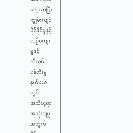
လေ့လာပြီး
ကျွမ်းကျင်
ပိုင်နိုင်မှုနှင့်
ယဉ်ကျေး
မှုနှင့်
တီထွင်
ဖန်တီးမှု
နယ်ပယ်
တွင်
အသိပညာ
အသုံးချမှု
အတွက်