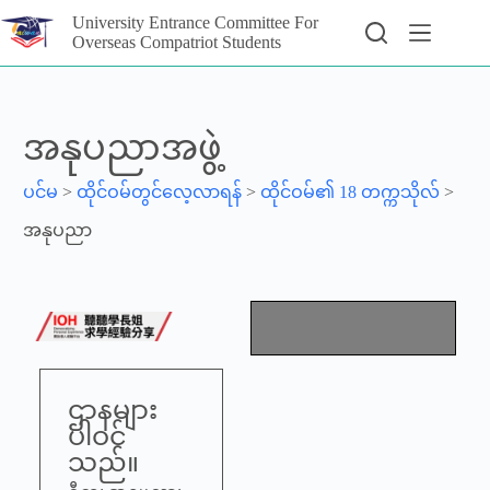
University Entrance Committee For
Overseas Compatriot Students
အနုပညာအဖွဲ့
ပင်မ
>
ထိုင်ဝမ်တွင်လေ့လာရန်
>
ထိုင်ဝမ်၏ 18 တက္ကသိုလ်
>
အနုပညာ
ဌာနများ
ပါဝင်
သည်။