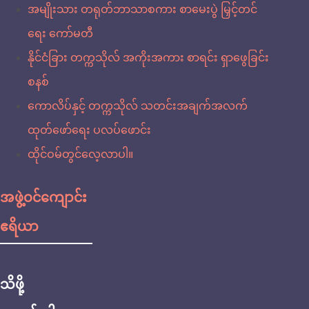
အမျိုးသား တရုတ်ဘာသာစကား စာမေးပွဲ မြှင့်တင်
ရေး ကော်မတီ
နိုင်ငံခြား တက္ကသိုလ် အကိုးအကား စာရင်း ရှာဖွေခြင်း
စနစ်
ကောလိပ်နှင့် တက္ကသိုလ် သတင်းအချက်အလက်
ထုတ်ဖော်ရေး ပလပ်ဖောင်း
ထိုင်ဝမ်တွင်လေ့လာပါ။
အဖွဲ့ဝင်ကျောင်း
ဧရိယာ
သိဖို့