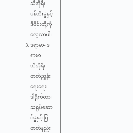
သီအိုရီ၊
ဖန်တီးမှုနှင့်
ဒီဇိုင်းတို့ကို
လေ့လာပါ။
ဒရာမာ- ဒ
ရာမာ
သီအိုရီ၊
ဇာတ်ညွှန်း
ရေးရေး၊
ဒါရိုက်တာ၊
သရုပ်ဆော
င်မှုနှင့် ပြ
ဇာတ်နည်း