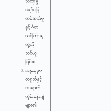
သီကုံးမှု၊
ဖျော်ဖြေ
တင်ဆက်မှု
နှင့် ဂီတ
သင်ကြားမှု
တို့ကို
သင်ယူ
ခြင်း။
အနုသုခုမ-
တရုတ်နှင့်
အနောက်
တိုင်းပန်းချီ
များ၏