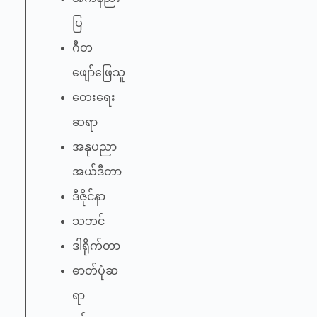
ပြ
ဂီတ
ဖျော်ဖြေသူ
တေးရေး
ဆရာ
အနုပညာ
အယ်ဒီတာ
ဒီဇိုင်နာ
သဘင်
ဒါရိုက်တာ
ဓာတ်ပုံဆ
ရာ