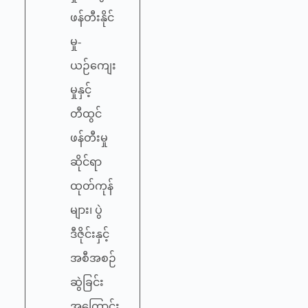
ဖန်တီးနိုင်
မှု-
ယဉ်ကျေး
မှုနှင့်
တီထွင်
ဖန်တီးမှု
ဆိုင်ရာ
ထုတ်ကုန်
များ၊ ပွဲ
ဒီဇိုင်းနှင့်
အစီအစဉ်
ဆွဲခြင်း
အကြောင်း