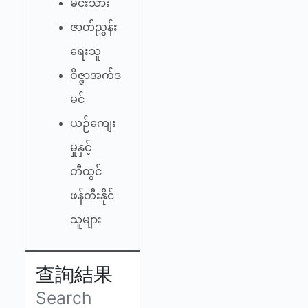
မင်းသား
ဇာတ်ညွှန်း
ရေးသူ
ဝိဇ္ဇာအက်ဒ
မင်
ယဉ်ကျေး
မှုနှင့်
တီထွင်
ဖန်တီးနိုင်
သူများ