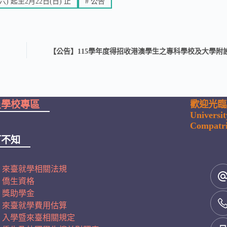
 起至2月22日(日) 止
#
公告
【公告】115學年度得招收港澳學生之專科學校及大學附
員學校專區
歡迎光臨
Universi
Compatri
可不知
來臺就學相關法規
僑生資格
獎助學金
來臺就學費用估算
入學暨來臺相關規定