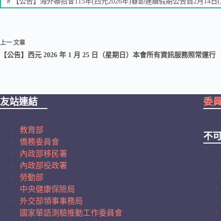
#
【公告】海外聯招會115年(西元2026年)春節連續假期公告自2月14日(六)
上一
文章
【公告】西元 2026 年 1 月 25 日（星期日）本會所有資訊服務照常運行
友站連結
委
教育部
不
僑務委員會
內政部移民署
內政部役政署
勞動部
中央健康保險局
外交部領事事務局
國家華語測驗推動工作委員會