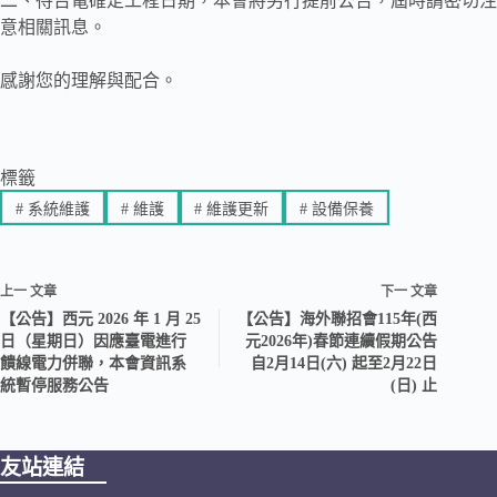
二、待台電確定工程日期，本會將另行提前公告，屆時請密切注
意相關訊息。
感謝您的理解與配合。
標籤
#
系統維護
#
維護
#
維護更新
#
設備保養
上一
文章
下一
文章
【公告】西元 2026 年 1 月 25
【公告】海外聯招會115年(西
日（星期日）因應臺電進行
元2026年)春節連續假期公告
饋線電力併聯，本會資訊系
自2月14日(六) 起至2月22日
統暫停服務公告
(日) 止
友站連結