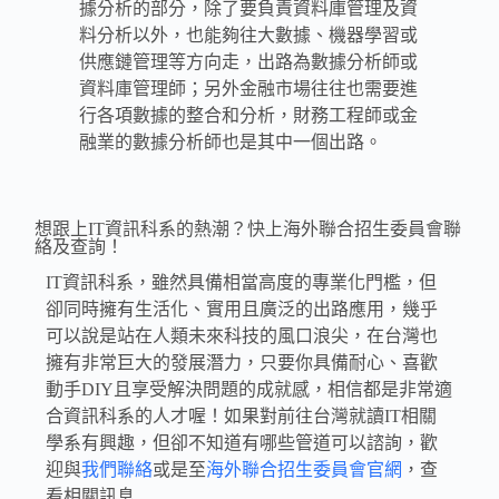
據分析的部分，除了要負責資料庫管理及資
料分析以外，也能夠往大數據、機器學習或
供應鏈管理等方向走，出路為數據分析師或
資料庫管理師；另外金融市場往往也需要進
行各項數據的整合和分析，財務工程師或金
融業的數據分析師也是其中一個出路。
想跟上IT資訊科系的熱潮？快上海外聯合招生委員會聯
絡及查詢！
IT資訊科系，雖然具備相當高度的專業化門檻，但
卻同時擁有生活化、實用且廣泛的出路應用，幾乎
可以說是站在人類未來科技的風口浪尖，在台灣也
擁有非常巨大的發展潛力，只要你具備耐心、喜歡
動手DIY且享受解決問題的成就感，相信都是非常適
合資訊科系的人才喔！如果對前往台灣就讀IT相關
學系有興趣，但卻不知道有哪些管道可以諮詢，歡
迎與
我們聯絡
或是至
海外聯合招生委員會官網
，查
看相關訊息