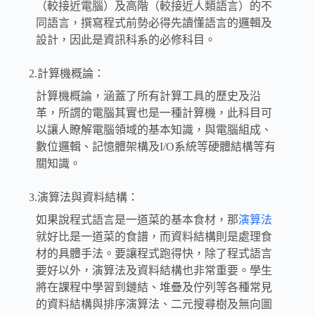
（較接近電腦）及高階（較接近人類語言）的不
同語言，撰寫程式前勢必得先讀懂語言的邏輯及
設計，因此是資訊科系的必修科目。
2.計算機概論：
計算機概論，涵蓋了所有計算工具的歷史及沿
革，所謂的電腦其實也是一種計算機，此科目可
以讓人瞭解電腦領域的基本知識，與電腦組成、
數位邏輯、記憶體架構及I/O系統等硬體結構等有
關知識。
3.演算法與資料結構：
如果說程式語言是一道菜的基本食材，那
演算法
就好比是一道菜的食譜，而資料結構則是處理食
材的具體手法。要讓程式跑得快，除了程式語言
要好以外，演算法及資料結構也非常重要。學生
將在課程中學習到鏈結、堆疊及佇列等各種常見
的資料結構與排序演算法、二元搜尋樹及無向圖