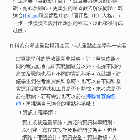
件是需要「喜歡動手做」，並且要具備良好的邏
輯、耐心及細心，更重要的是喜歡去解決問題
。
較
適合
Holland
職業類型中的「實用型（R）人格」，
一步一步慢慢去設計出想要的程式，以此來獲得成
就感。
IT科系有哪些重點資訊產業？4大重點產業學科一次看
IT資訊學科的專攻範圍非常廣，除了單純依照不
同的程式語言或研究範圍區分以外，根據不同的
產業及職能也都有不同的資訊科系可以就讀，建
議學生們在考慮資訊科系時，也可以看不同科系
會運用到的領域和工具是否有熱忱，來考慮是否
前往就讀，若有需要也可以前往
海聯會查詢名
額
，再挑選自己適合的重點科系哦！
1.資訊工程學類：
資工系就是最單純、廣泛的資訊科學類別，
以研究、寫程式設計及系統開發為主，包含
網路、硬體設計、資訊安全、資料數據、人