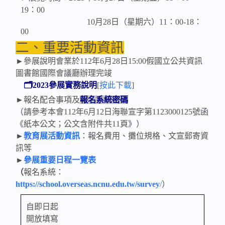
19：00
10月28日（星期六）11：00-18：
00
二、重要活動資訊
►參展說明會業於112年6月28日15:00假國立公共資訊
圖書館國際會議廳辦理完竣
🗂
2023參展實務說明
[
按此下載
]
►報名配合事項及
報名系統密碼
（請參考本會112年6月12日海聯宣字第1123000125號函
《紙本公文；公文含附件共11頁》）
►
教育展活動資訊
：報名費用、攤位規格、文宣郵寄資
訊等
►
參展重要日程一覽表
（
報名系統：
https://school.overseas.ncnu.edu.tw/survey
/
）
自即日起
開放填寫