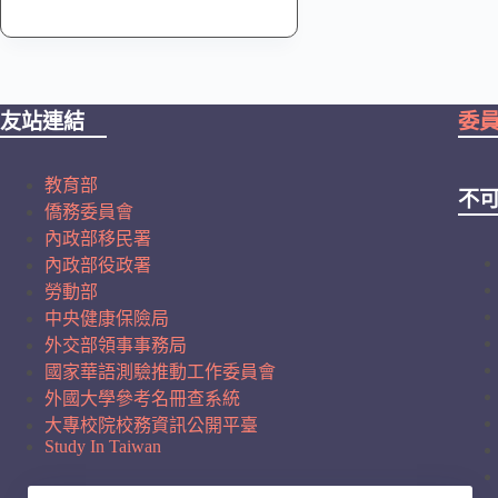
友站連結
委
教育部
不
僑務委員會
內政部移民署
內政部役政署
勞動部
中央健康保險局
外交部領事事務局
國家華語測驗推動工作委員會
外國大學參考名冊查系統
大專校院校務資訊公開平臺
Study In Taiwan