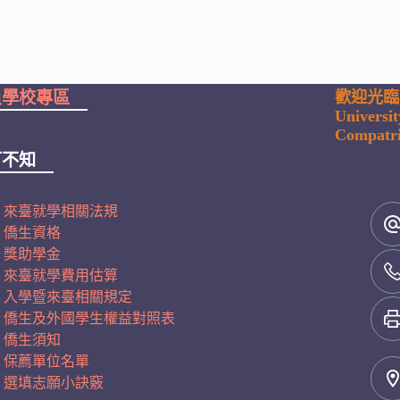
員學校專區
歡迎光臨
Universi
Compatri
可不知
來臺就學相關法規
僑生資格
獎助學金
來臺就學費用估算
入學暨來臺相關規定
僑生及外國學生權益對照表
僑生須知
保薦單位名單
選填志願小訣竅