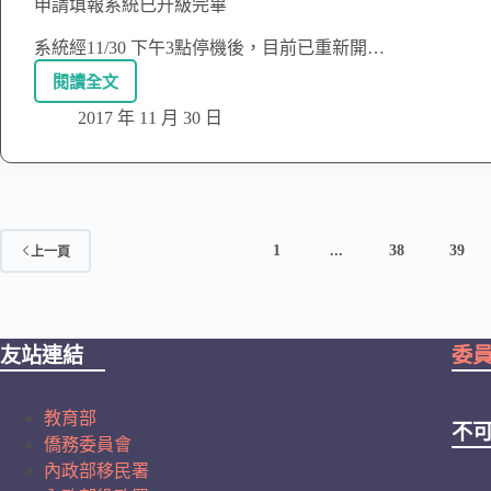
申請填報系統已升級完畢
系統經11/30 下午3點停機後，目前已重新開…
閱讀全文
2017 年 11 月 30 日
1
...
38
39
上一頁
友站連結
委
教育部
不
僑務委員會
內政部移民署