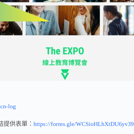
ncn-log
結提供表單：
https://forms.gle/WCSioHLhXtDU6yv39