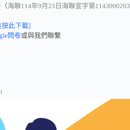
件（
海聯114年9月23日海聯宣字第11430002
[按此下載]
ogle問卷
或與我們聯繫
)