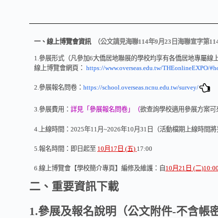
一、線上博覽會資訊
（公文請見海聯114年9月23日海聯宣字第1143
1.參展形式（凡參加6大僑居地聯展的學校均享有各僑居地專屬線
線上博覽會網頁：
https://www.overseas.edu.tw/THEonlineEXPO/#ho
2.參展報名問卷：
https://school.overseas.ncnu.edu.tw/survey/
3.參展費用：
詳見「參展報名問卷」（
欲查詢學校適用參展方案可
4.上線時間：2025年11月~2026年10月31日（活動檔期上線時間
5.報名時間：即日起至
10月17日 (五)
17:00
6.線上博覽會【學校簡介專頁】編修及維護：自
10月21日 (二)10:0
二、重要資訊下載
1.參展及報名說明（公文附件-不含帳