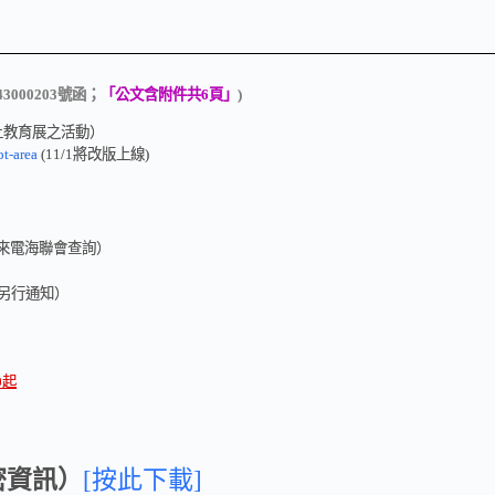
000203號函；
「公文含附件共6頁」
)
上教育展之活動）
t-area
(11/1將改版上線)
來電海聯會查詢）
將另行通知）
0起
密資訊）
[按此下載]