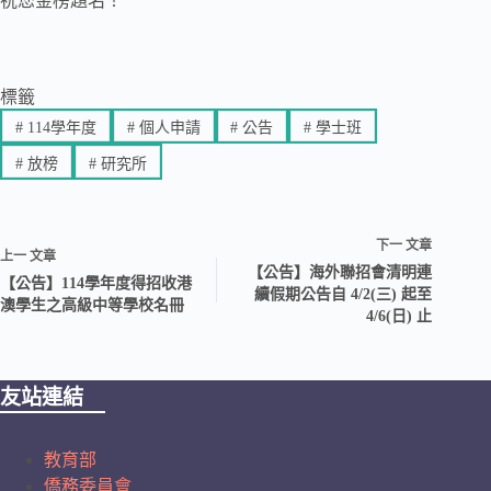
祝您金榜題名！
標籤
#
114學年度
#
個人申請
#
公告
#
學士班
#
放榜
#
研究所
下一
文章
上一
文章
【公告】海外聯招會清明連
【公告】114學年度得招收港
續假期公告自 4/2(三) 起至
澳學生之高級中等學校名冊
4/6(日) 止
友站連結
教育部
僑務委員會