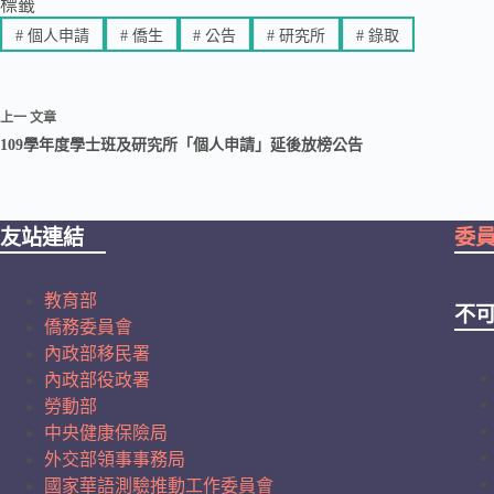
標籤
#
個人申請
#
僑生
#
公告
#
研究所
#
錄取
上一
文章
109學年度學士班及研究所「個人申請」延後放榜公告
友站連結
委
教育部
不
僑務委員會
內政部移民署
內政部役政署
勞動部
中央健康保險局
外交部領事事務局
國家華語測驗推動工作委員會